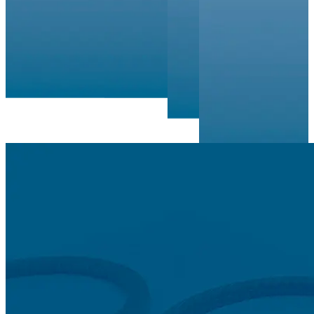
Item
1
of
6