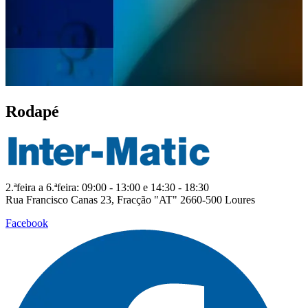
Item
1
Rodapé
of
4
2.ªfeira a 6.ªfeira: 09:00 - 13:00 e 14:30 - 18:30
Rua Francisco Canas 23, Fracção "AT" 2660-500 Loures
Facebook